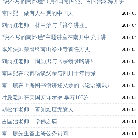
“说不尽的南怀瑾” 6月4日南国熙、古国治珠海开讲
2017-06
南国熙：做有人生观的中国人
2017-05
2017-05
刘雨虹老师：林中治与「禅学讲座」
2017-04
“说不尽的南怀瑾”主题讲座在南开中学开讲
2017-04
本如法师荣膺终南山净业寺首任方丈
2017-03
刘雨虹老师：周勋男与《宗镜录略讲》
2017-03
南国熙在成都畅谈父亲与四川十年情缘
2017-03
南一鹏在上海图书馆讲述父亲的《论语别裁》
2017-03
叶曼老师在美国安详示寂 享寿103岁
2017-02
胡松年老师：善知难度无缘人
2017-02
古国治老师：学佛之病
2017-01
南一鹏先生答上海公务员问
2017-01