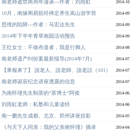
南老师逝世两周年漫谈---作者：刘雨虹
2014-10
10月，南缘阁易筋经禅定养生嵩山游学营
2014-09
思维的陷阱---作者：马宏达先生
2014-09
2014年下半年青草南园活动预告
2014-09
王红女士：不做布道者，我是行脚人
2014-08
南老师遗产纠纷案最新报导(2014年7月)
2014-07
【果報來了】 說老人、說老師、說老話（101）
2014-07
南老师诞辰纪念讲座透露的信息
2014-07
为南怀瑾先生制茶的“茶博士”阿俊
2014-06
刘雨虹老师：私塾和儿童读经
2014-06
南一鹏先生成都、北京、郑州讲座掠影
2014-05
《与天下人同亲：我的父亲南怀瑾》摘录
2014-04