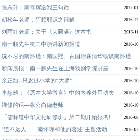
陈东升：南存辉送我三句话
2017-01
胡松年老师：阿赖耶识之辩解
2016-12
刘雨虹老师：关于《大圆满》这本书
2016-11
南一鹏先生杭二中演讲新闻报道
2016-10
说不尽的南怀瑾：南国熙、古国治在清华畅谈南怀瑾
新闻晨报：南一鹏先生在上海戏剧学院讲座
2016-10
2016-10
余正如--只念过小学的“大师”
2016-10
李慈雄：《原本大学微言》中的内养外用功夫
2016-10
禅修的话---张公尚德老师
2016-10
「儒释道中华文化研修班」第二期开始报名!
2016-08
"道不远人——南怀瑾和他的著述"主题活动
2016-07