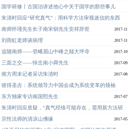
国学研修丨古国治讲述他心中关于国学的那些事儿
朱清时回应“研究真气”：用科学方法审视迷信的东西
2017-12
南师怀瑾先生长子南宋钏先生安祥辞世
2017-11
2017-11
刘雨虹老师谈病理
2017-11
追随南师——登峨眉山中峰之颠大坪寺
2017-10
三面之交——悼念南小舜先生
2017-09
南方周末记者采访朱清时
2017-08
彼得圣吉：系统领导力中国会成为系统变革的领袖
东方独家专访南国熙先生
2017-07
2017-07
朱清时回应质疑，“真气经络可能存在，需用新方法研
究”
宗性法师的清凉山佛缘
2017-05