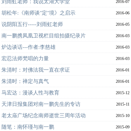
刘雨虹老师：我说太湖大学堂
2016-07
胡松年:《南师谈"定"境》之启示
2016-06
说阴阳五行-----刘雨虹老师
2016-05
南一鹏携凤凰卫视栏目组拍摄纪录片
2016-03
炉边谈话---作者:李慈雄
2016-03
宏忍法师梵唱的力量
2016-03
朱清时：对佛法我一直在求证
2016-01
朱清时：禅定与真气
2016-01
马宏达：漫谈人性与教育
2015-12
天津日报集团对南一鹏先生的专访
2015-11
老太庙广场纪念南师逝世三周年活动
2015-10
随笔：南怀瑾与南一鹏
2015-09