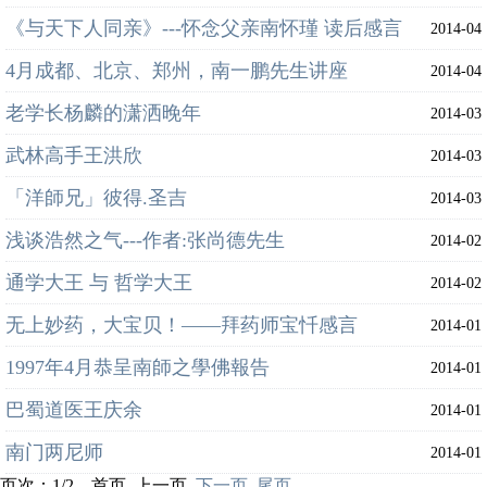
《与天下人同亲》---怀念父亲南怀瑾 读后感言
2014-04
4月成都、北京、郑州，南一鹏先生讲座
2014-04
老学长杨麟的潇洒晚年
2014-03
武林高手王洪欣
2014-03
「洋師兄」彼得.圣吉
2014-03
浅谈浩然之气---作者:张尚德先生
2014-02
通学大王 与 哲学大王
2014-02
无上妙药，大宝贝！——拜药师宝忏感言
2014-01
1997年4月恭呈南師之學佛報告
2014-01
巴蜀道医王庆余
2014-01
南门两尼师
2014-01
页次：1/2 首页 上一页
下一页
尾页