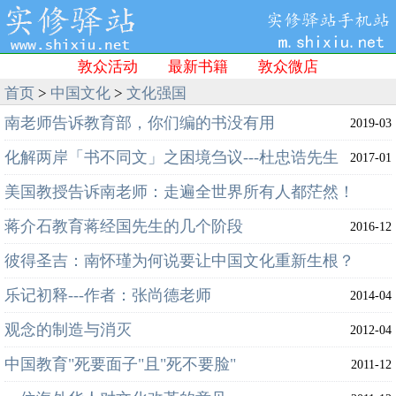
敦众活动
最新书籍
敦众微店
首页
>
中国文化
>
文化强国
南老师告诉教育部，你们编的书没有用
2019-03
化解两岸「书不同文」之困境刍议---杜忠诰先生
2017-01
美国教授告诉南老师：走遍全世界所有人都茫然！
蒋介石教育蒋经国先生的几个阶段
2016-12
2016-12
彼得圣吉：南怀瑾为何说要让中国文化重新生根？
乐记初释---作者：张尚德老师
2016-05
2014-04
观念的制造与消灭
2012-04
中国教育"死要面子"且"死不要脸"
2011-12