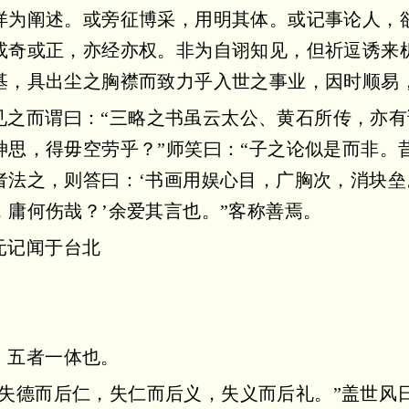
详为阐述。或旁征博采，用明其体。或记事论人，
或奇或正，亦经亦权。非为自诩知见，但祈逗诱来
基，具出尘之胸襟而致力乎入世之事业，因时顺易
见之而谓曰：“三略之书虽云太公、黄石所传，亦
神思，得毋空劳乎？”师笑曰：“子之论似是而非。
者法之，则答曰：‘书画用娱心目，广胸次，消块
庸何伤哉？’余爱其言也。”客称善焉。
元记闻于台北
，五者一体也。
，失德而后仁，失仁而后义，失义而后礼。”盖世风