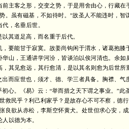
当前主客之形，交变之势，于是用舍由心，行藏在
乘势。虽有磁基，不如待时。”故圣人不能违时，智
当代，名垂后世。
是以其道足高，而名重于后代。
机，要能甘于寂寞。故姜尚钩闲于渭水，诸葛抱膝
卧华山，王通讲学河汾，皆谈泊以俟河清也。余如
高，其见愈远，其行愈清，是以其名则愈为后世所
之出而应世也，须才、德、学三者具备。胸襟、气
乎初心。《易》云：“举而措之天下谓之事业。”此
救世救民乎？利己利家乎？是故存心不可不察，德行
”张良欲从赤松，李斯空怀黄犬。处世但求心安，
论人以德为本。