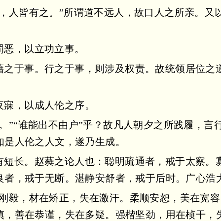
心，人皆有之。”所谓道不远人，故口人之所亲。又
罚恶，以立功立事。
藉之于事。行之于事，则涉及权责。故统领居位之
夜寐，以成人伦之序。
。”“谁能出不由户”乎？故凡人朝夕之所践履，言
如是人伦之人文，遂乃生成。
有短长。赵蕤之论人也：聪明疏通者，戒于太察。
良者，戒于无断。湛静安舒者，戒于后时。广心浩
直刚毅，材在矫正，失在激汗。柔顺安恕，美在宽
慎，善在恭谨，失在多疑。强楷坚劲，用在桢干，