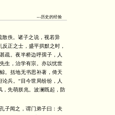
---历史的经验
流散佚。诸子之说，视若异
乱反正之士，盛平拱默之时，
亦甚疏。夜半桥边呼孺子，人
超先生，治学有宗。亦以忧世
巨鲸。括地无书思补著，倚天
但论兵。”目今世局纷纷，人
风，先萌朕兆。波澜既起，防
。孔子闻之，谓门弟子曰：夫