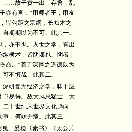
。……故子贡一出，存鲁，乱
子亦有言：“用师者王，用友
术，皆勾距之宗纲，长短术之
，自期期以为不可。此其一。
也，亦事也。入世之学，有出
称纵横术，皆阴谋也。阴者，
伤命。”若无深厚之道德以为
，可不慎哉！此其二。
。深研复无经济之学，昧于应
才岂易得。故大风思猛士，大
。二十世纪末世界文化趋向，
功事，何妨并臻。此其三。
摇曳。爰检《素书》《太公兵