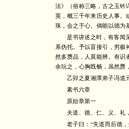
法》（俗称三略，古之玉钤
英，概三千年来历史人事。
珠，会之于心。倘能以德为
是书讲述之时，有客闻
系伪托。予以盲接引，穷极
然多赝品，人莫能辨。有识
余玩之，心胸既畅，虽然赝，
乙卯之夏湘潭弟子冯道
素书六章
原始章第一
夫道、德、仁、义、礼
老子曰：“失道而后德