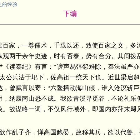
史的经验
下编
黜百家，一尊儒术，千载以还，致使百家之文，多
纵观两千余年史迹，时有否泰，势有合分。其间拨
尹《读秦纪》有言：“谤声易弭怨难除，秦法虽严
受太公兵法于圯下，佐高祖一统天下也。近世梁启
危，曾赋言以寄：“六鳌摇动海山倾，谁入沧溟斩
用，纳履南山恐不成。我欲青溪寻觅谷，不论礼乐
凌。故谋略一词，不仅风行域外，即国内亦萍末飓
。
常欲作乱子齐，惮高国鲍晏，故移其兵，欲以代鲁