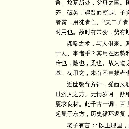
鲁，坟墓所处，父母之国。
齐，破吴，疆晋而霸越。子
者霸，用徒者亡。”夫二子
时用也。故时有常变，势有
谋略之术，与人俱来。
于人、事者手？其用在因势
暗也，险也，柔也。故为道
基，苟用之，未有不自损者
近世教育方针，受西风
世济人之方。无情岁月，数
厦求良材。此千古一调，百
起复于东方，历史循环返复
老子有言：“以正理国