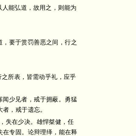
以人能弘道，故用之，则能为
道，要于赏罚善恶之间，行之
行之所表，皆需动乎礼，应乎
寡闻少见者，戒于拥蔽。勇猛
大者，戒于遗忘。
容，失在少决。雄悍桀健，任
失在专固。论辩理绎，能在释