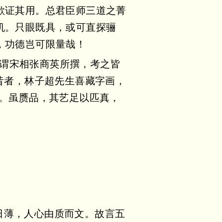
欲证其用。总君臣师三道之菁
机。只眼既具，或可直探骊
，功德岂可限量哉！
有谓宋相张商英所撰，考之皆
昔者，林子超先生喜藏字画，
垒。虽赝品，其艺足以匹真，
日薄，人心由质而文。故言五