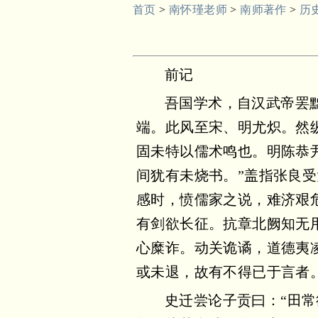
首页
>
南怀瑾老师
>
南师著作
>
历
前记
吾国学术，自汉武帝罢
端。此风至宋、明尤炽。然
固未特以儒术鸣也。明陈恭
间犹有未烧书。”盖指张良
感时，愤儒家之说，难济艰
有剑欲长征。抗章北阙知无
心糜诈。动关诡谲，道德夷
或未退，故有不得已于言者
史迁尝论子贡曰：“田