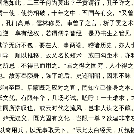
国危如此，二三子何为莫出？子贡请行，孔子诈之
贡一使，使势相破，十年之中，五国各有变。”又曾
者，孔门高弟，儒林称贤。审曾子之言，析子贡之
顺逆，享有经权，若谓儒学皆经，是乃书生之管见
其学无所不包，要在人、事两端。稽诸历史，亦人
利导，顺以推移。故又名长短术，或曰勾距术，亦
之所忌，不得已而用之。“君之得之固穷，人小得之
也。故苏秦陨身，陈平绝后。史迹昭昭，因果不昧
影响至巨。启蒙既乏应对之宜，罔知立己修身之本
纸文凭。有限年华，几场考试。嗟呼！一士难求，
世同所浩叹也。或云时代之流风，岂非人谋之不藏
，殆无疑义。既光固有文化，岂限一尊？欲建非常
，以奇用兵，以无事取天下。”际此太白经天，兵氛