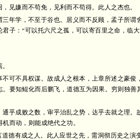
回，见嫌而不苟免，见利而不苟得。此人之杰也。
谓三年学，不至于谷也。居义而不反顾，孟子所谓
论君子：“可以托六尺之孤，可以寄百里之命，临大
焉。
事不可不具权谋。故成人之根本，上章所述之豪俊
志。要知鲲化而后鹏飞，道德互为因果。穷则独善
，通乎成败之数，审乎治乱之势，达乎去就之理。
得机而动，则能成绝代之功。
乃言道德有成之人。此人应世之先，需洞彻历史之演