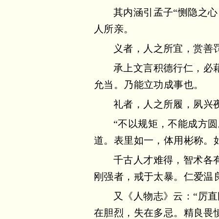
其内涵引孟子“恻隐之
人所亲。
义者，人之所宜，赏善
承上文言积德行仁，必
允当。乃能立功成事也。
礼者，人之所履，夙兴
“不以规矩，不能成方圆
道。表里如一，体用彬称。
千古人才难得，智术各
刚强者，戒于太暴。仁爱温
又《人物志》云：“厉
在胆烈，失在多忌。精良畏