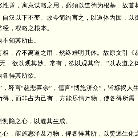
张性善，寓意谋略之用，必须以道德为根基，故首
，自汉以下丕变。故今简约言之，以道体为因，以
常经，权略之根本。
物不知其所由。
有相，皆不离道之用，然终难明其体。故原文引《易
常无，欲以观其妙。常有，欲以观其窍。”以表道之
物各得其所欲。
”，释言“慈悲喜余”，儒言“博施济众”，皆标揭
所得，而非占为己有，方能尽情万物，使各得所需
惠恻隐之心，以遂其生成。
之心，能施惠泽及万物，俾各得其所，以赞遂生化