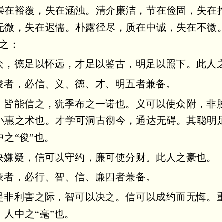
崇在裕覆，失在涵浊。清介廉洁，节在俭固，失在
无微，失在迟懦。朴露径尽，质在中诚，失在不微
之：
众，德足以怀远，才足以鉴古，明足以照下。此人
俊者，必信、义、德、才、明五者兼备。
，皆能信之，犹季布之一诺也。义可以使众附，非
小惠之术也。才学可洞古彻今，通达无碍。其聪明
之“俊”也。
决嫌疑，信可以守约，廉可使分财。此人之豪也。
豪者，必行、智、信、廉四者兼备。
是非利害之际，智可以决之。信可以成约而无悔。
人中之“毫”也。