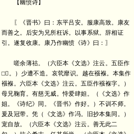
【幽愤诗】
〖《晋书》曰：东平吕安。服康高致。康友
而善之。后安为兄所枉诉。以事系狱。辞相证
引。遂复收康。康乃作幽愤《诗》曰：〗
嗟余薄祜。（六臣本《文选》注云。五臣作
□。）少遭不造。哀茕靡识。越在襁褓。本集作
襁褓。六臣本《文选》注云。五臣作襁褓字。）
母兄鞠育。有慈无威。恃爱肆妲。（《文选》作
姐。《诗纪》同。《晋书》作好。）不训不师。
爰及冠带。凭（《文选》作冯。旧抄本集同。）
宠自放。（六臣本《文选》注云。善无此二