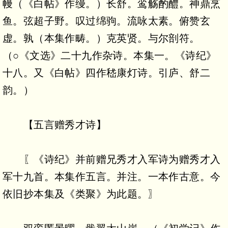
幔（《白帖》作缦。）长舒。鸾觞酌醴。神鼎烹
鱼。弦超子野。叹过绵驹。流咏太素。俯赞玄
虚。孰（本集作畴。）克英贤。与尔剖符。
（○《文选》二十九作杂诗。本集一。《诗纪》
十八。又《白帖》四作嵇康灯诗。引庐、舒二
韵。）
【五言赠秀才诗】
〖《诗纪》并前赠兄秀才入军诗为赠秀才入
军十九首。本集作五言。并注。一本作古意。今
依旧抄本集及《类聚》为此题。〗