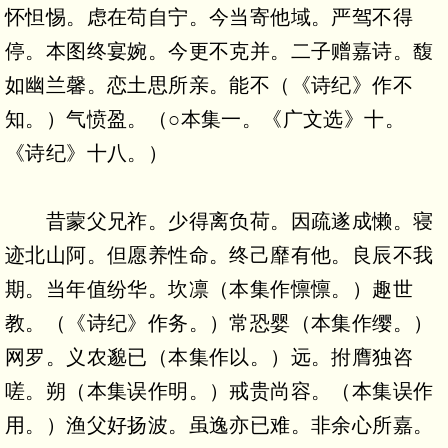
怀怛惕。虑在苟自宁。今当寄他域。严驾不得
停。本图终宴婉。今更不克并。二子赠嘉诗。馥
如幽兰馨。恋土思所亲。能不（《诗纪》作不
知。）气愤盈。（○本集一。《广文选》十。
《诗纪》十八。）
昔蒙父兄祚。少得离负荷。因疏遂成懒。寝
迹北山阿。但愿养性命。终己靡有他。良辰不我
期。当年值纷华。坎凛（本集作懔懔。）趣世
教。（《诗纪》作务。）常恐婴（本集作缨。）
网罗。义农邈已（本集作以。）远。拊膺独咨
嗟。朔（本集误作明。）戒贵尚容。（本集误作
用。）渔父好扬波。虽逸亦已难。非余心所嘉。