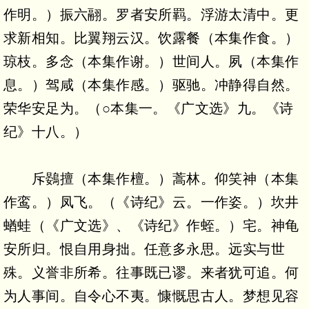
作明。）振六翮。罗者安所羁。浮游太清中。更
求新相知。比翼翔云汉。饮露餐（本集作食。）
琼枝。多念（本集作谢。）世间人。夙（本集作
息。）驾咸（本集作感。）驱驰。冲静得自然。
荣华安足为。（○本集一。《广文选》九。《诗
纪》十八。）
斥鷃擅（本集作檀。）蒿林。仰笑神（本集
作鸾。）凤飞。（《诗纪》云。一作姿。）坎井
蝤蛙（《广文选》、《诗纪》作蛭。）宅。神龟
安所归。恨自用身拙。任意多永思。远实与世
殊。义誉非所希。往事既已谬。来者犹可追。何
为人事间。自令心不夷。慷慨思古人。梦想见容