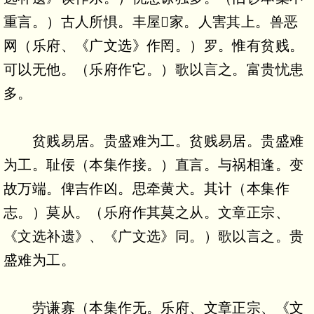
重言。）古人所惧。丰屋家。人害其上。兽恶
网（乐府、《广文选》作罔。）罗。惟有贫贱。
可以无他。（乐府作它。）歌以言之。富贵忧患
多。
贫贱易居。贵盛难为工。贫贱易居。贵盛难
为工。耻佞（本集作接。）直言。与祸相逢。变
故万端。俾吉作凶。思牵黄犬。其计（本集作
志。）莫从。（乐府作其莫之从。文章正宗、
《文选补遗》、《广文选》同。）歌以言之。贵
盛难为工。
劳谦寡（本集作无。乐府、文章正宗、《文