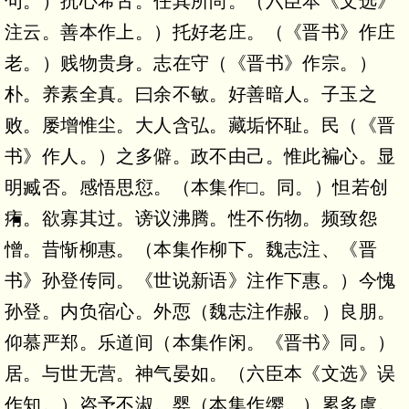
句。）抗心希古。任其所尚。（六臣本《文选》
注云。善本作上。）托好老庄。（《晋书》作庄
老。）贱物贵身。志在守（《晋书》作宗。）
朴。养素全真。曰余不敏。好善暗人。子玉之
败。屡增惟尘。大人含弘。藏垢怀耻。民（《晋
书》作人。）之多僻。政不由己。惟此褊心。显
明臧否。感悟思愆。（本集作□。同。）怛若创
痏。欲寡其过。谤议沸腾。性不伤物。频致怨
憎。昔惭柳惠。（本集作柳下。魏志注、《晋
书》孙登传同。《世说新语》注作下惠。）今愧
孙登。内负宿心。外恧（魏志注作赧。）良朋。
仰慕严郑。乐道间（本集作闲。《晋书》同。）
居。与世无营。神气晏如。（六臣本《文选》误
作知。）咨予不淑。婴（本集作缨。）累多虞。