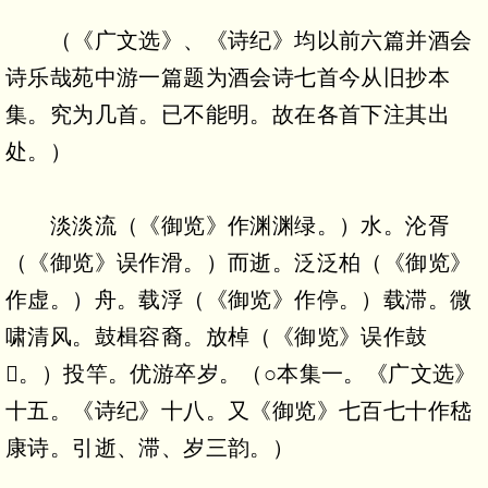
（《广文选》、《诗纪》均以前六篇并酒会
诗乐哉苑中游一篇题为酒会诗七首今从旧抄本
集。究为几首。已不能明。故在各首下注其出
处。）
淡淡流（《御览》作渊渊绿。）水。沦胥
（《御览》误作滑。）而逝。泛泛柏（《御览》
作虚。）舟。载浮（《御览》作停。）载滞。微
啸清风。鼓楫容裔。放棹（《御览》误作鼓
。）投竿。优游卒岁。（○本集一。《广文选》
十五。《诗纪》十八。又《御览》七百七十作嵇
康诗。引逝、滞、岁三韵。）