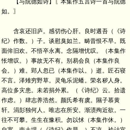
【与阮德如诗】〖本集作五言诗一首与阮德
如。〗
含哀还旧庐。感切伤心肝。良时遘吾（《诗
纪》作数。）子。谈慰臭如兰。畴昔恨不早。既
面侔旧欢。不悟卒永离。念隔增忧叹。（本集作
怅增叹。）事故无不有。别易会良（本集作良
会。）难。郢人忽已（本集作以。）逝。匠石寝
不言。泽雉穷野草。灵龟乐泥蟠。荣名秽人身。
高位多灾患。未若捐外累。（《诗纪》云。拾遗
作虑。）肆志养浩然。颜氏希有虞。隰子慕黄
轩。涓彭独何人。唯志在所安。渐渍殉近欲。一
往不可攀。生生在豫积。勿以怵（本集作休。）
自宽。南土垾（《诗纪》作旱。）不凉。衿计宜