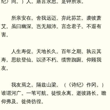
纪》同。）人。寤言永思。寔钟所亲。
所亲安在。舍我远迈。弃此荪芷。袭彼萧
艾。虽曰幽深。岂无颠沛。言念君子。不遐有
害。
人生寿促。天地长久。百年之期。孰云其
寿。思欲登仙。以济不朽。缆辔踟蹰。仰顾我
友。
我友焉之。隔兹山梁。（《诗纪》作冈。）
谁谓河广。一苇可航。徒恨永离。逝彼路长。瞻
仰弗及。徙倚彷徨。