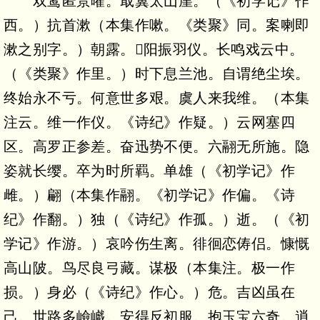
双鸾匿景曜。戢翼太山崖。（《初学记》作
西。）抗首漱（本集作嗽。《类聚》同。案喇即
漱之别字。）朝露。阳振羽仪。长鸣戏云中。
（《类聚》作里。）时下息兰池。自谓绝尘埃。
终始永不亏。何意世多艰。虞人来我维。（本集
注云。维一作仪。《诗纪》作疑。）云网塞四
区。高罗正参差。奋迅势不便。六翮无所施。隐
姿就长缨。卒为时所羁。单雄（《初学记》作
雌。）翩（本集作翮。《初学记》作偏。《诗
纪》作翻。）独（《诗纪》作孤。）逝。（《初
学记》作游。）哀吟伤生离。徘徊恋俦侣。慷慨
高山陂。鸟尽良弓藏。谋极（本集注。极一作
损。）身必（《诗纪》作心。）危。吉凶虽在
己。世路多嶮巇。安得反初服。抱玉宝六奇。逍