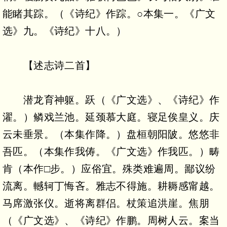
能睹其踪。（《诗纪》作踪。○本集一。《广文
选》九。《诗纪》十八。）
【述志诗二首】
潜龙育神躯。跃（《广文选》、《诗纪》作
濯。）鳞戏兰池。延颈慕大庭。寝足俟皇义。庆
云未垂景。（本集作降。）盘桓朝阳陂。悠悠非
吾匹。（本集作我俦。《广文选》作我匹。）畴
肯（本作□步。）应俗宜。殊类难遍周。鄙议纷
流离。轗轲丁悔吝。雅志不得施。耕耨感甯越。
马席激张仪。逝将离群侣。杖策追洪崖。焦朋
（《广文选》、《诗纪》作鹏。周树人云。案当