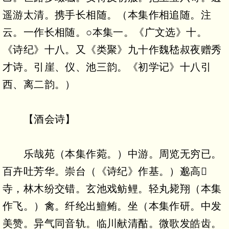
遥游太清。携手长相随。（本集作相追随。注
云。一作长相随。○本集一。《广文选》十。
《诗纪》十八。又《类聚》九十作魏嵇叔夜赠秀
才诗。引崖、仪、池三韵。《初学记》十八引
西、离二韵。）
【酒会诗】
乐哉苑（本集作菀。）中游。周览无穷已。
百卉吐芳华。崇台（《诗纪》作基。）邈高
寺，林木纷交错。玄池戏鲂鲤。轻丸毙翔（本集
作飞。）禽。纤纶出鱣鲔。坐（本集作研。中发
美赞。异气同音轨。临川献清酤。微歌发皓齿。