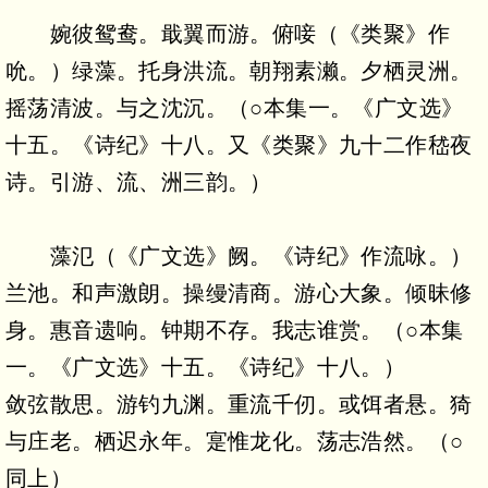
婉彼鸳鸯。戢翼而游。俯唼（《类聚》作
吮。）绿藻。托身洪流。朝翔素濑。夕栖灵洲。
摇荡清波。与之沈沉。（○本集一。《广文选》
十五。《诗纪》十八。又《类聚》九十二作嵇夜
诗。引游、流、洲三韵。）
藻氾（《广文选》阙。《诗纪》作流咏。）
兰池。和声激朗。操缦清商。游心大象。倾昧修
身。惠音遗响。钟期不存。我志谁赏。（○本集
一。《广文选》十五。《诗纪》十八。）
敛弦散思。游钓九渊。重流千仞。或饵者悬。猗
与庄老。栖迟永年。寔惟龙化。荡志浩然。（○
同上）