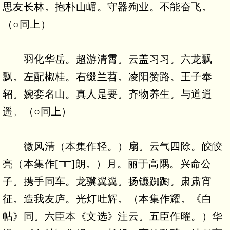
思友长林。抱朴山嵋。守器殉业。不能奋飞。
（○同上）
羽化华岳。超游清霄。云盖习习。六龙飘
飘。左配椒桂。右缀兰苕。凌阳赞路。王子奉
轺。婉娈名山。真人是要。齐物养生。与道逍
遥。（○同上）
微风清（本集作轻。）扇。云气四除。皎皎
亮（本集作[□□]朗。）月。丽于高隅。兴命公
子。携手同车。龙骥翼翼。扬镳踟蹰。肃肃宵
征。造我友庐。光灯吐辉。（本集作耀。《白
帖》同。六臣本《文选》注云。五臣作曜。）华