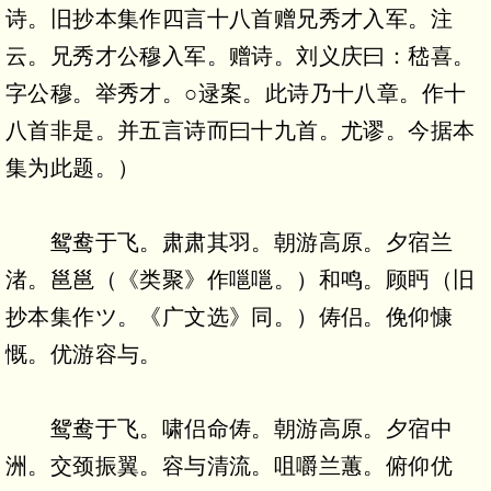
诗。旧抄本集作四言十八首赠兄秀才入军。注
云。兄秀才公穆入军。赠诗。刘义庆曰：嵇喜。
字公穆。举秀才。○逯案。此诗乃十八章。作十
八首非是。并五言诗而曰十九首。尤谬。今据本
集为此题。）
鸳鸯于飞。肃肃其羽。朝游高原。夕宿兰
渚。邕邕（《类聚》作嗈嗈。）和鸣。顾眄（旧
抄本集作ツ。《广文选》同。）俦侣。俛仰慷
慨。优游容与。
鸳鸯于飞。啸侣命俦。朝游高原。夕宿中
洲。交颈振翼。容与清流。咀嚼兰蕙。俯仰优