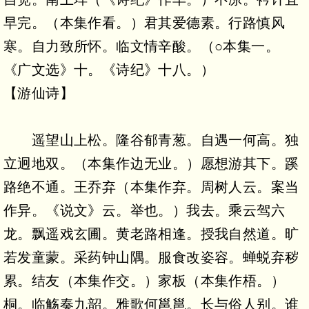
早完。（本集作看。）君其爱德素。行路慎风
寒。自力致所怀。临文情辛酸。（○本集一。
《广文选》十。《诗纪》十八。）
【游仙诗】
遥望山上松。隆谷郁青葱。自遇一何高。独
立迥地双。（本集作边无业。）愿想游其下。蹊
路绝不通。王乔弃（本集作弃。周树人云。案当
作异。《说文》云。举也。）我去。乘云驾六
龙。飘遥戏玄圃。黄老路相逢。授我自然道。旷
若发童蒙。采药钟山隅。服食改姿容。蝉蜕弃秽
累。结友（本集作交。）家板（本集作梧。）
桐。临觞奏九韶。雅歌何邕邕。长与俗人别。谁