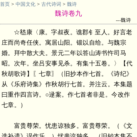
首页
>
中国文化
>
古代诗词
>
魏诗
魏诗卷九
---魏诗
☆嵇康〈康。字叔夜。谯郡钅至人。好言老
庄而尚奇任侠。寓居山阳。锻以自给。与魏宗
婚。拜中散大夫。景元二年以答山涛书忤司马
昭。次年。坐吕安事见杀。有集十五卷。〉【代
秋胡歌诗】〖七章〗（旧抄本作七首。《诗纪》
从《乐府诗集》作秋胡行七首。并注云。本集题
曰重作四言诗。○逯案。作七首者非是。今改作
七章。）
富贵尊荣。忧患谅独多。富贵尊荣。（《文
选补遗》误作乐。）忧患谅独多。（旧钞本集不