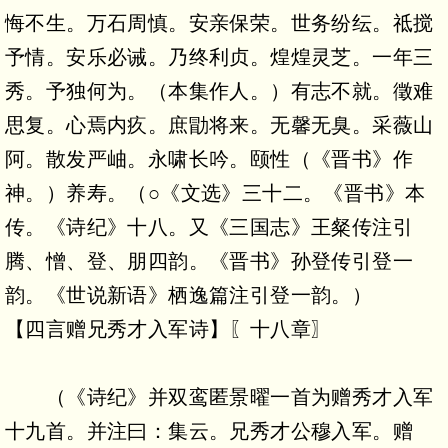
悔不生。万石周慎。安亲保荣。世务纷纭。祗搅
予情。安乐必诫。乃终利贞。煌煌灵芝。一年三
秀。予独何为。（本集作人。）有志不就。徵难
思复。心焉内疚。庶勖将来。无馨无臭。采薇山
阿。散发严岫。永啸长吟。颐性（《晋书》作
神。）养寿。（○《文选》三十二。《晋书》本
传。《诗纪》十八。又《三国志》王粲传注引
腾、憎、登、朋四韵。《晋书》孙登传引登一
韵。《世说新语》栖逸篇注引登一韵。）
【四言赠兄秀才入军诗】〖十八章〗
（《诗纪》并双鸾匿景曜一首为赠秀才入军
十九首。并注曰：集云。兄秀才公穆入军。赠