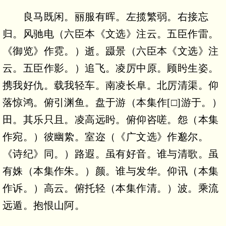
良马既闲。丽服有晖。左揽繁弱。右接忘
归。风驰电（六臣本《文选》注云。五臣作雷。
《御览》作霓。）逝。蹑景（六臣本《文选》注
云。五臣作影。）追飞。凌厉中原。顾盻生姿。
携我好仇。载我轻车。南凌长阜。北厉清渠。仰
落惊鸿。俯引渊鱼。盘于游（本集作[□]游于。）
田。其乐只且。凌高远盻。俯仰咨嗟。怨（本集
作宛。）彼幽絷。室迩（《广文选》作邈尔。
《诗纪》同。）路遐。虽有好音。谁与清歌。虽
有姝（本集作朱。）颜。谁与发华。仰讯（本集
作诉。）高云。俯托轻（本集作清。）波。乘流
远遁。抱恨山阿。