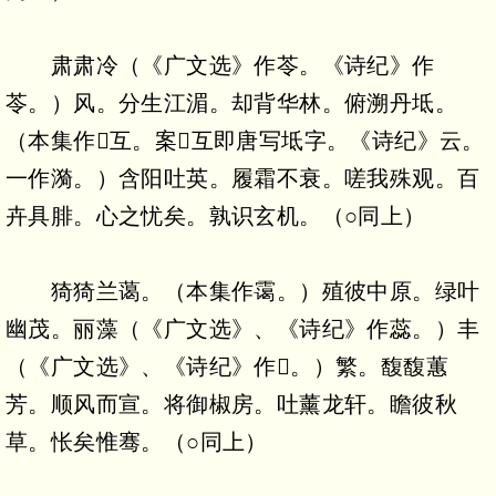
肃肃冷（《广文选》作苓。《诗纪》作
苓。）风。分生江湄。却背华林。俯溯丹坻。
（本集作互。案互即唐写坻字。《诗纪》云。
一作漪。）含阳吐英。履霜不衰。嗟我殊观。百
卉具腓。心之忧矣。孰识玄机。（○同上）
猗猗兰蔼。（本集作霭。）殖彼中原。绿叶
幽茂。丽藻（《广文选》、《诗纪》作蕊。）丰
（《广文选》、《诗纪》作。）繁。馥馥蕙
芳。顺风而宣。将御椒房。吐薰龙轩。瞻彼秋
草。怅矣惟骞。（○同上）