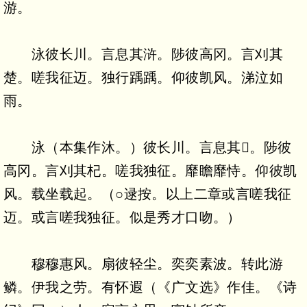
游。
泳彼长川。言息其浒。陟彼高冈。言刈其
楚。嗟我征迈。独行踽踽。仰彼凯风。涕泣如
雨。
泳（本集作沐。）彼长川。言息其。陟彼
高冈。言刈其杞。嗟我独征。靡瞻靡恃。仰彼凯
风。载坐载起。（○逯按。以上二章或言嗟我征
迈。或言嗟我独征。似是秀才口吻。）
穆穆惠风。扇彼轻尘。奕奕素波。转此游
鳞。伊我之劳。有怀遐（《广文选》作佳。《诗