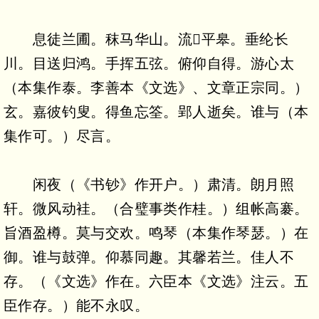
息徒兰圃。秣马华山。流平皋。垂纶长
川。目送归鸿。手挥五弦。俯仰自得。游心太
（本集作泰。李善本《文选》、文章正宗同。）
玄。嘉彼钓叟。得鱼忘筌。郢人逝矣。谁与（本
集作可。）尽言。
闲夜（《书钞》作开户。）肃清。朗月照
轩。微风动袿。（合璧事类作桂。）组帐高褰。
旨酒盈樽。莫与交欢。鸣琴（本集作琴瑟。）在
御。谁与鼓弹。仰慕同趣。其馨若兰。佳人不
存。（《文选》作在。六臣本《文选》注云。五
臣作存。）能不永叹。