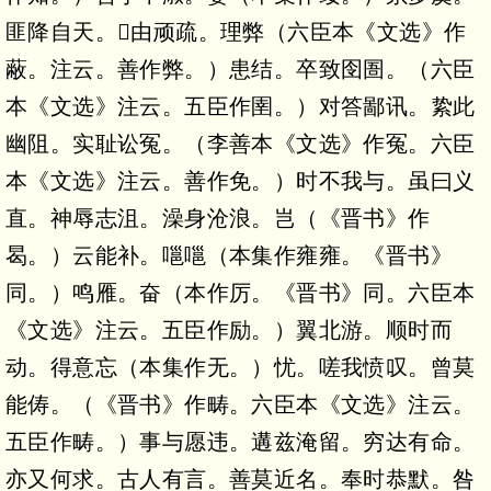
匪降自天。由顽疏。理弊（六臣本《文选》作
蔽。注云。善作弊。）患结。卒致囹圄。（六臣
本《文选》注云。五臣作圉。）对答鄙讯。絷此
幽阻。实耻讼冤。（李善本《文选》作冤。六臣
本《文选》注云。善作免。）时不我与。虽曰义
直。神辱志沮。澡身沧浪。岂（《晋书》作
曷。）云能补。嗈嗈（本集作雍雍。《晋书》
同。）鸣雁。奋（本作厉。《晋书》同。六臣本
《文选》注云。五臣作励。）翼北游。顺时而
动。得意忘（本集作无。）忧。嗟我愤叹。曾莫
能俦。（《晋书》作畴。六臣本《文选》注云。
五臣作畴。）事与愿违。遘兹淹留。穷达有命。
亦又何求。古人有言。善莫近名。奉时恭默。咎