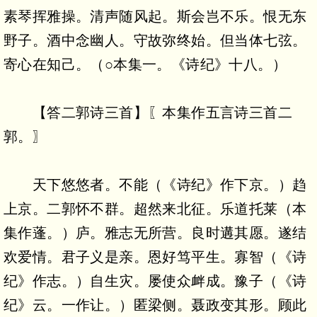
素琴挥雅操。清声随风起。斯会岂不乐。恨无东
野子。酒中念幽人。守故弥终始。但当体七弦。
寄心在知己。（○本集一。《诗纪》十八。）
【答二郭诗三首】〖本集作五言诗三首二
郭。〗
天下悠悠者。不能（《诗纪》作下京。）趋
上京。二郭怀不群。超然来北征。乐道托莱（本
集作蓬。）庐。雅志无所营。良时遘其愿。遂结
欢爱情。君子义是亲。恩好笃平生。寡智（《诗
纪》作志。）自生灾。屡使众衅成。豫子（《诗
纪》云。一作让。）匿梁侧。聂政变其形。顾此