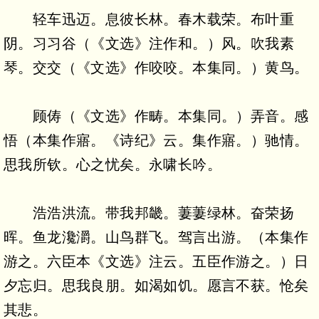
轻车迅迈。息彼长林。春木载荣。布叶重
阴。习习谷（《文选》注作和。）风。吹我素
琴。交交（《文选》作咬咬。本集同。）黄鸟。
顾俦（《文选》作畴。本集同。）弄音。感
悟（本集作寤。《诗纪》云。集作寤。）驰情。
思我所钦。心之忧矣。永啸长吟。
浩浩洪流。带我邦畿。萋萋绿林。奋荣扬
晖。鱼龙瀺灂。山鸟群飞。驾言出游。（本集作
游之。六臣本《文选》注云。五臣作游之。）日
夕忘归。思我良朋。如渴如饥。愿言不获。怆矣
其悲。