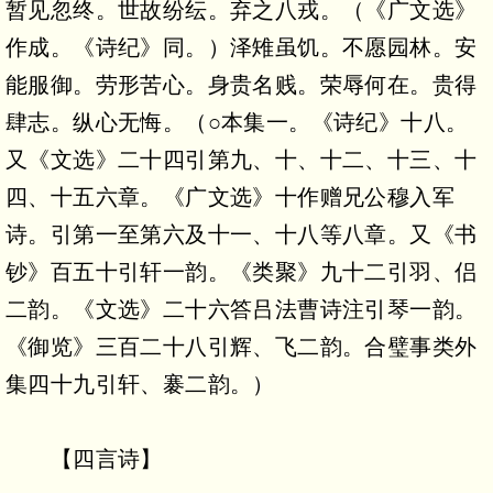
暂见忽终。世故纷纭。弃之八戎。（《广文选》
作成。《诗纪》同。）泽雉虽饥。不愿园林。安
能服御。劳形苦心。身贵名贱。荣辱何在。贵得
肆志。纵心无悔。（○本集一。《诗纪》十八。
又《文选》二十四引第九、十、十二、十三、十
四、十五六章。《广文选》十作赠兄公穆入军
诗。引第一至第六及十一、十八等八章。又《书
钞》百五十引轩一韵。《类聚》九十二引羽、侣
二韵。《文选》二十六答吕法曹诗注引琴一韵。
《御览》三百二十八引辉、飞二韵。合璧事类外
集四十九引轩、褰二韵。）
【四言诗】