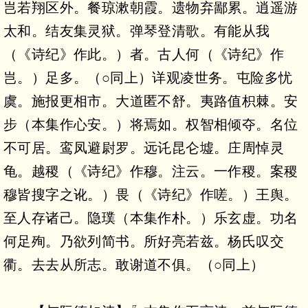
岂若翔区外。餐琼漱朝霞。遗物弃鄙累。逍遥游
太和。结友集灵狱。弹琴登清歌。有能从我
（《诗纪》作此。）者。古人何（《诗纪》作
岂。）足多。（○同上）详观凌世务。屯险多忧
虞。施报更相市。大道匿不舒。夷路值枳棘。安
步（本集作心安。）将焉如。权智相倾夺。名位
不可居。鸾凤避尉罗。远讬昆仑墟。庄周悼灵
龟。越稷（《诗纪》作穆。注云。一作稷。案稷
穆皆搜字之讹。）畏（《诗纪》作嗟。）王舆。
至人存诸己。隐璞（本集作朴。）乐玄虚。功名
何足殉。乃欲列简书。所好亮若兹。杨氏叹交
衢。去去从所志。敢谢道不俱。（○同上）