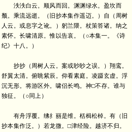
泆泆白云。顺风而回。渊渊绿水。盈坎而
颓。乘流远逝。（旧抄本集作遥迈。）自（周树
人云。或息字之讹。）躬兰隈。杖策答诸。纳之
素怀。长啸清原。惟以告哀。（○本集一。《诗
纪》十八。）
抄抄（周树人云。案或眇眇之误。）翔鸾。
舒翼太清。俯眺紫辰。仰看素庭。凌蹑玄虚。浮
沉无形。将游区外。啸侣长鸣。神□不存。谁与
独征。（○同上）
有舟浮覆。绋纟丽是维。栝楫松棹。有（旧
抄本集作泛。）若龙微。□津经险。越济不归。